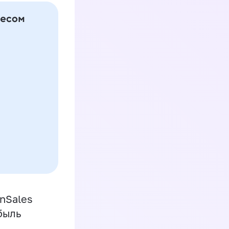
inSales
быль