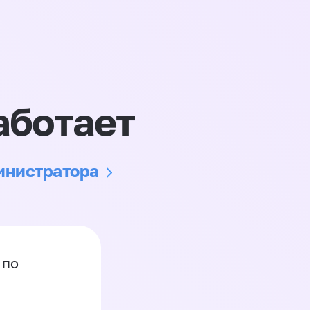
аботает
министратора
 по