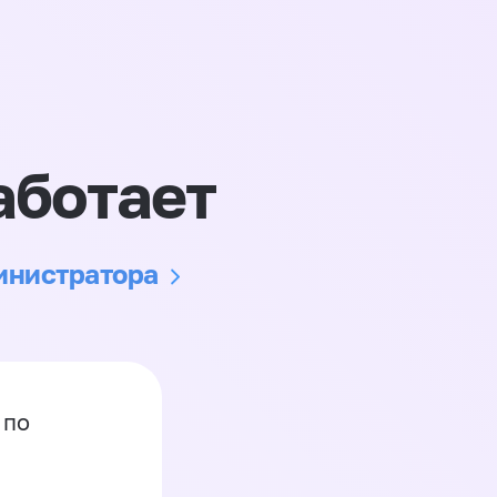
аботает
министратора
 по