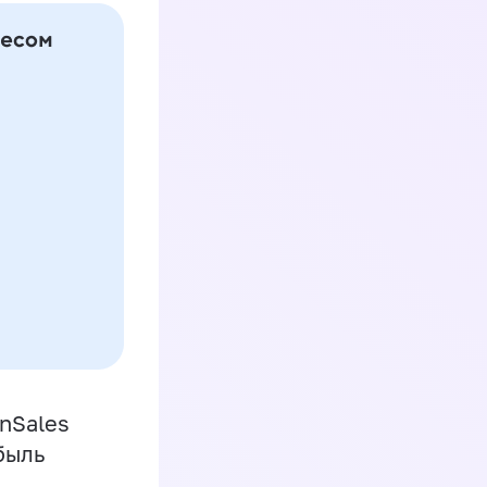
inSales
быль