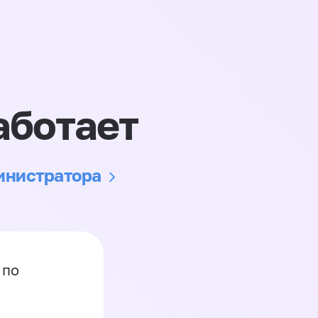
аботает
министратора
 по