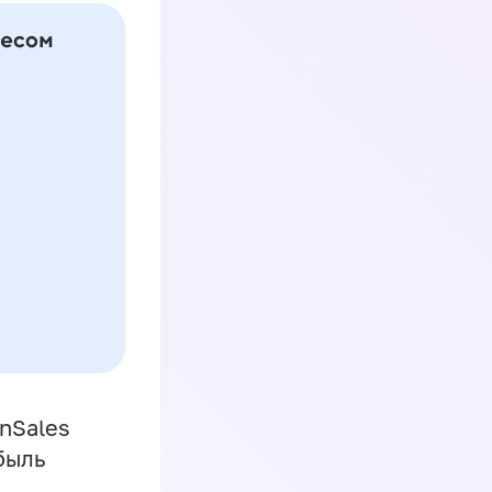
inSales
быль